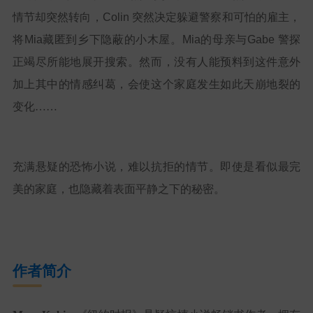
情节却突然转向，
Colin
突然决定躲避警察和可怕的雇主，
将
Mia
藏匿到乡下隐蔽的小木屋。
Mia
的母亲与
Gabe
警探
正竭尽所能地展开搜索。然而，没有人能预料到这件意外
加上其中的情感纠葛，会使这个家庭发生如此天崩地裂的
变化……
充满悬疑的恐怖小说，难以抗拒的情节。即使是看似最完
美的家庭，也隐藏着表面平静之下的秘密。
作者简介