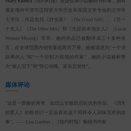
Mary Kubica
《纽约时报》悬疑惊悚小说畅销书作者，拥有
俄亥俄州牛津市迈阿密大学历史和美国文学专业的文学学
士学位，作品包括《好女孩》
（The Good Girl）
、《另一
个夫人》
（The Other Mrs）
和《失踪的本地女人》
（Local
Woman Missing）
等等。她的作品已被翻译成三十多种语
言，在全球范围内销售量超两百万册。她被描述为“一个讲
故事的人”和“一个控制力很强的作家”，她的小说被称赞
为“催人泪下”和“惊心动魄、富有启发性”。
媒体评论
"这是一部曲折离奇、如过山车般跌宕起伏的作品。《消失
的爱人》的粉丝们一定会喜欢这个同样令人回味无穷的故
事"。
——Lisa Gardner，
《纽约时报》畅销书作家