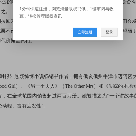
不远的地方，他们曾经和平的社区里惊惶失措。这些事件是否
1分钟快速注册，浏览海量版权书讯，1键审阅与收
了之。
藏，轻松管理版权资讯
利拉回来了。每个人都想知道她怎么了，但没有人准备好他们会
战栗不已的惊悚片中，悬疑大师和《纽约时报》畅销书作家玛丽·
立即注册
登录
切代价掩盖真相。
时报》悬疑惊悚小说畅销书作者，拥有俄亥俄州牛津市迈阿密
od Girl）
、《另一个夫人》
（The Other Mrs）
和《失踪的
本地
言，在全球范围内销售超过两百万册。她被描述为
一个讲故事
“
心动魄、富有启发性
。
”