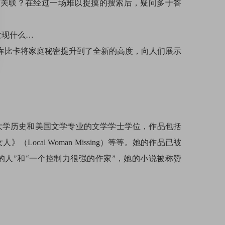
有关联？在经过一场难以捉摸的搜索后，疑问多于答
发现什么…
库比卡将家庭秘密提升到了全新的高度，向人们展示
大学历史和美国文学专业的文学学士学位
，作品
包括
女人》
（Local Woman Missing）
等等
。她的作品已被
的人
和
一个控制力很强的作家
，她的小说被称赞
”
“
”