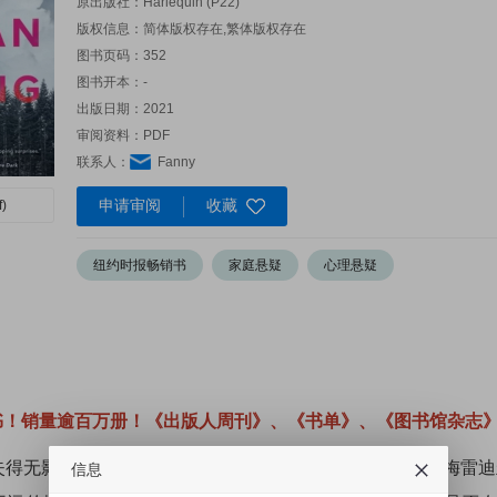
原出版社：
Harlequin (P22)
版权信息：简体版权存在,繁体版权存在
图书页码：352
图书开本：-
出版日期：2021
审阅资料：PDF
联系人：
Fanny
申请审阅
收藏
)
纽约时报畅销书
家庭悬疑
心理悬疑
书！销量逾百万册！《出版人周刊》、《书单》、《图书馆杂志
失得无影无踪……
谢尔比·特博是第一个失踪的人。不久，梅雷迪
信息