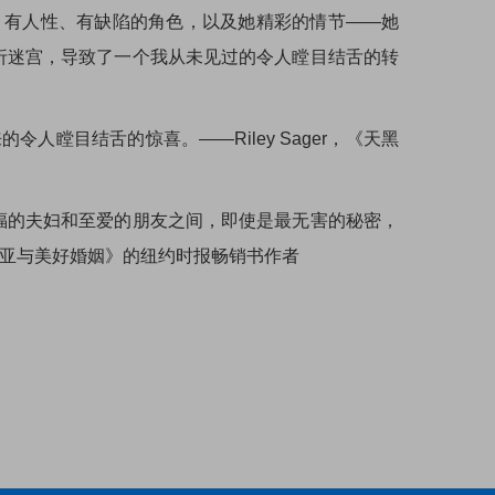
完整、有人性、有缺陷的角色，以及她精彩的情节——她
折迷宫，导致了一个我从未见过的令人瞠目结舌的转
令人瞠目结舌的惊喜。——Riley Sager，《天黑
福的夫妇和至爱的朋友之间，即使是最无害的秘密，
阿米莉亚与美好婚姻》的纽约时报畅销书作者