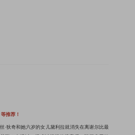
》等推荐！
丝·狄奇和她六岁的女儿黛利拉就消失在离谢尔比最