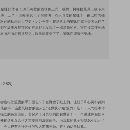
:
欢猫咪的读者！10只可爱的猫咪爬上同一棵树，树摇摇晃晃，接下来
么呢……？・请关注10只个性鲜明、惹人喜爱的猫咪！・由以时尚插
受欢迎的插画师カワチ・レン创作・爬到树上的猫咪们究竟会怎么样？
吊胆的故事发展猫咪们在原野上发现了一棵漂亮的树。它们接二连三地
树向左向右摇摇晃晃，眼看就要倒下了。猫咪们能够平安地...
：26次
:
来尝尝松软温柔的手工面包？】宫野聪子献上的、让肚子和心灵都得到
店故事・温柔又机智的主人公“轻飘飘小姐”魅力十足！・人气绘本作
子描绘的色彩缤纷、看起来十分美味的面包世界！・一个讲述体贴如何
，并传达相互合作之重要性的温暖故事。毛茸茸的兔子轻飘飘小姐开了
，今天也有各种各样的客人前来光顾。有为奶奶寻找礼...