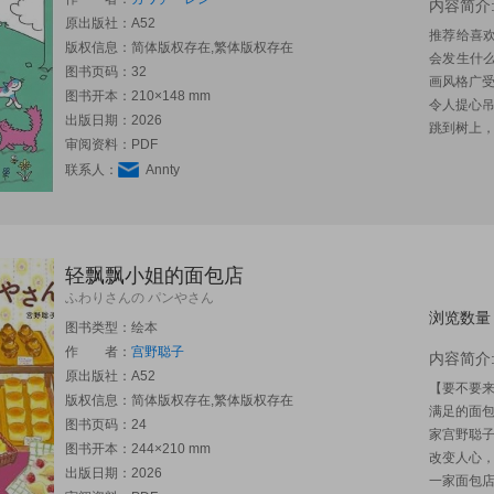
内容简介
原出版社：
A52
推荐给喜
版权信息：简体版权存在,繁体版权存在
会发生什
图书页码：32
画风格广
图书开本：210×148 mm
令人提心
出版日期：2026
跳到树上，
审阅资料：PDF
联系人：
Annty
轻飘飘小姐的面包店
ふわりさんの パンやさん
浏览数量
图书类型：绘本
作 者：
宫野聪子
内容简介
原出版社：
A52
【要不要
版权信息：简体版权存在,繁体版权存在
满足的面包
图书页码：24
家宫野聪
图书开本：244×210 mm
改变人心
出版日期：2026
一家面包店