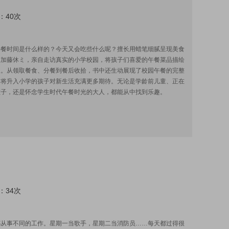
：40次
:
午餐时间是什么样的？今天又会吃些什么呢？擅长用蜡笔细腻呈现美食
家加藤休ミ，亲自走访真实的小学校园，将孩子们喜爱的午餐菜品描绘
人。从领取餐食、分餐到餐后收拾，书中还生动展现了校园午餐的完整
即将升入小学的孩子对新生活充满更多期待。无论是学龄前儿童、正在
孩子，还是怀念学生时代午餐时光的大人，都能从中找到乐趣。
：34次
:
都从事不同的工作。星期一当歌手，星期二当消防员……每天都过得很