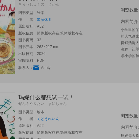
きゅうしょくの じかん
浏览数量
图书类型：绘本
作 者：
加藤休ミ
内容简介
原出版社：
A52
小学里的
版权信息：简体版权存在,繁体版权存在
的人气画
图书页码：32
得鲜活诱
图书开本：263×217 mm
流程，让
出版日期：2026
读小学的
审阅资料：PDF
联系人：
Annty
玛妮什么都想试一试！
ぜんぶやりたい まにちゃん
图书类型：绘本
浏览数量
作 者：
くどうれいん
原出版社：
A52
内容简介
版权信息：简体版权存在,繁体版权存在
玛妮每天