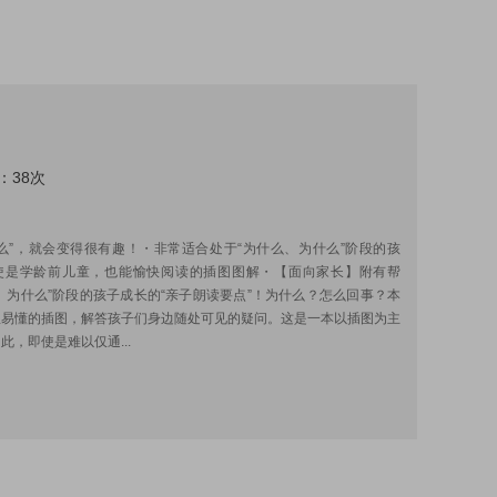
：38次
:
么”，就会变得很有趣！・非常适合处于“为什么、为什么”阶段的孩
使是学龄前儿童，也能愉快阅读的插图图解・【面向家长】附有帮
、为什么”阶段的孩子成长的“亲子朗读要点”！为什么？怎么回事？本
显易懂的插图，解答孩子们身边随处可见的疑问。这是一本以插图为主
此，即使是难以仅通...