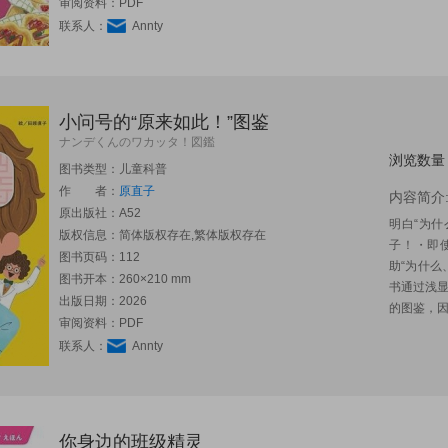
审阅资料：PDF
联系人：
Annty
小问号的“原来如此！”图鉴
ナンデくんのワカッタ！図鑑
浏览数量
图书类型：儿童科普
作 者：
原直子
内容简介
原出版社：
A52
明白“为什
版权信息：简体版权存在,繁体版权存在
子！・即
图书页码：112
助“为什么
图书开本：260×210 mm
书通过浅
出版日期：2026
的图鉴，因
审阅资料：PDF
联系人：
Annty
你身边的班级精灵