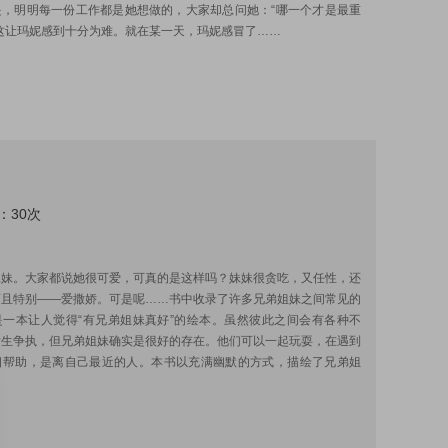
是，明明每一份工作都是她想做的，大家却总问她：“哪一个才是最重
这让玛妮感到十分为难。就在某一天，玛妮感冒了……
：30次
:
妹妹。大家都说她很可爱，可真的是这样吗？妹妹很贪吃，又任性，还
而且特别——爱撒娇。可是呢……书中收录了许多兄弟姐妹之间常见的
是一本让人觉得“有兄弟姐妹真好”的绘本。虽然彼此之间会有各种不
发生争执，但兄弟姐妹确实是很好的存在。他们可以一起玩耍，在遇到
相帮助，是离自己最近的人。本书以充满幽默的方式，描绘了兄弟姐