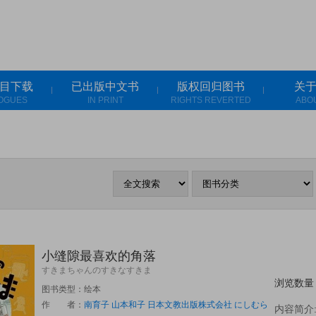
目下载
已出版中文书
版权回归图书
关
OGUES
IN PRINT
RIGHTS REVERTED
ABO
小缝隙最喜欢的角落
すきまちゃんのすきなすきま
浏览数量
图书类型：绘本
作 者：
南育子
山本和子
日本文教出版株式会社
にしむらゆうき
内容简介