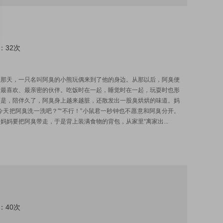
：32次
:
生那天，一只名叫阿臭的小熊玩偶来到了他的身边。从那以后，阿臭便
君最喜欢、最亲密的伙伴。吃饭时在一起，睡觉时在一起，玩耍时也形
可是，陪伴久了，阿臭身上越来越脏，还散发出一股臭烘烘的味道。妈
今天把阿臭洗一洗吧？”“不行！”小鼠君一秒钟也不愿意和阿臭分开。
妈妈要把阿臭带走，于是背上装满食物的背包，从家里“离家出...
：40次