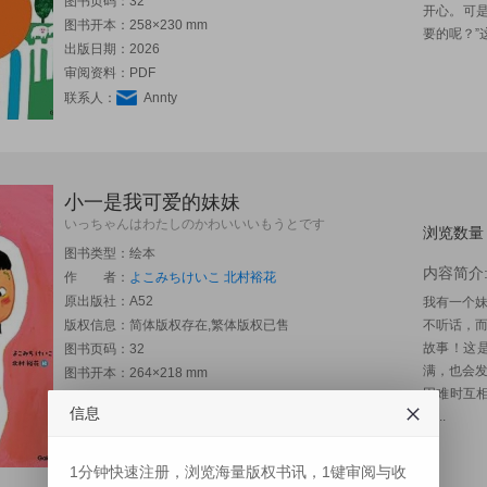
图书页码：32
开心。可
图书开本：258×230 mm
要的呢？”
出版日期：2026
审阅资料：PDF
联系人：
Annty
小一是我可爱的妹妹
いっちゃんはわたしのかわいいいもうとです
浏览数量
图书类型：绘本
内容简介
作 者：
よこみちけいこ
北村裕花
原出版社：
A52
我有一个
版权信息：简体版权存在,繁体版权已售
不听话，
故事！这
图书页码：32
满，也会
图书开本：264×218 mm
困难时互
出版日期：2026
信息
妹...
审阅资料：PDF
联系人：
Annty
1分钟快速注册，浏览海量版权书讯，1键审阅与收