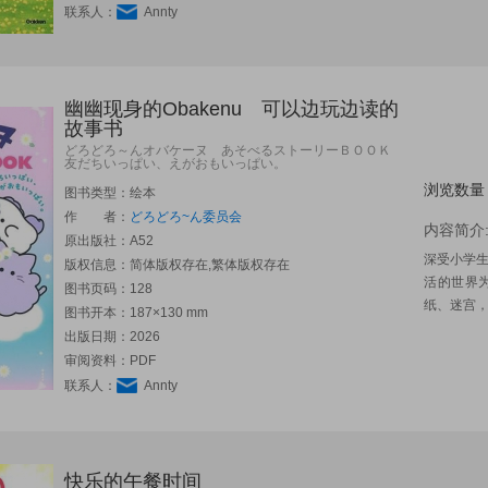
联系人：
Annty
幽幽现身的Obakenu 可以边玩边读的
故事书
どろどろ～んオバケーヌ あそべるストーリーＢＯＯＫ
友だちいっぱい、えがおもいっぱい。
浏览数量
图书类型：绘本
作 者：
どろどろ~ん委员会
内容简介
原出版社：
A52
深受小学生
版权信息：简体版权存在,繁体版权存在
活的世界
图书页码：128
纸、迷宫，
图书开本：187×130 mm
出版日期：2026
审阅资料：PDF
联系人：
Annty
快乐的午餐时间