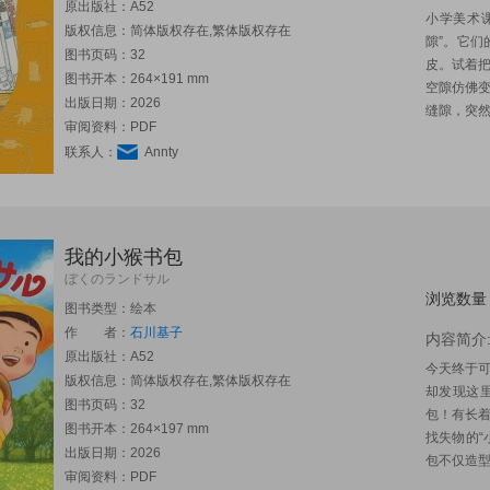
原出版社：
A52
小学美术
版权信息：简体版权存在,繁体版权存在
隙”。它
图书页码：32
皮。试着把
图书开本：264×191 mm
空隙仿佛
出版日期：2026
缝隙，突然
审阅资料：PDF
联系人：
Annty
我的小猴书包
ぼくのランドサル
浏览数量
图书类型：绘本
作 者：
石川基子
内容简介
原出版社：
A52
今天终于
版权信息：简体版权存在,繁体版权存在
却发现这
图书页码：32
包！有长着
图书开本：264×197 mm
找失物的“
出版日期：2026
包不仅造型奇
审阅资料：PDF