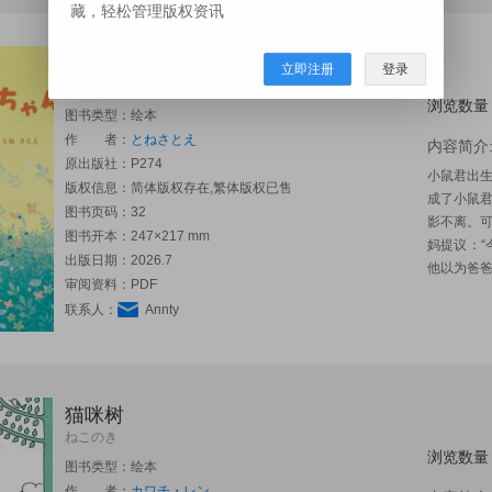
藏，轻松管理版权资讯
小老鼠和臭烘烘的阿臭
立即注册
登录
ねずくんとくさ～いくーちゃん
浏览数量
图书类型：绘本
作 者：
とねさとえ
内容简介
原出版社：
P274
小鼠君出
版权信息：简体版权存在,繁体版权已售
成了小鼠
图书页码：32
影不离。
图书开本：247×217 mm
妈提议：“
出版日期：2026.7
他以为爸爸
审阅资料：PDF
联系人：
Annty
猫咪树
ねこのき
浏览数量
图书类型：绘本
作 者：
カワチ・レン