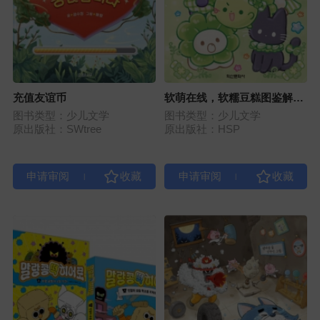
充值友谊币
软萌在线，软糯豆糕图鉴解答
书
图书类型：少儿文学
图书类型：少儿文学
原出版社：SWtree
原出版社：HSP
|
|