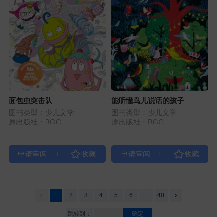
面包虫突击队
能听懂鸟儿说话的孩子
图书类型：少儿文学
图书类型：少儿文学
原出版社：BGC
原出版社：BGC
|
|
1
2
3
4
5
6
...
40
跳转到：
确定