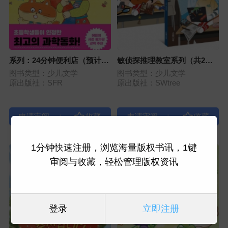
系列：24分钟便利店（预计6
敏侦探推理教室系列（共2
册）
册）
图书类型：少儿文学
图书类型：少儿文学
原出版社：SFR
原出版社：SWtree
|
|
1分钟快速注册，浏览海量版权书讯，1键
审阅与收藏，轻松管理版权资讯
登录
立即注册