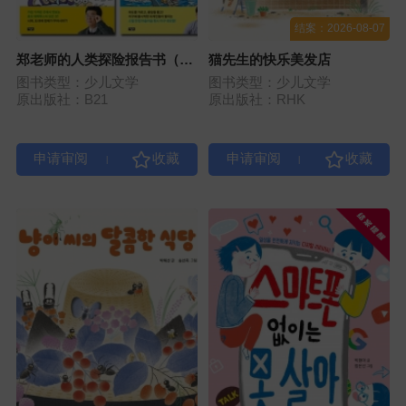
结案：2026-08-07
郑老师的人类探险报告书（现
猫先生的快乐美发店
11册）
图书类型：少儿文学
图书类型：少儿文学
原出版社：B21
原出版社：RHK
|
|