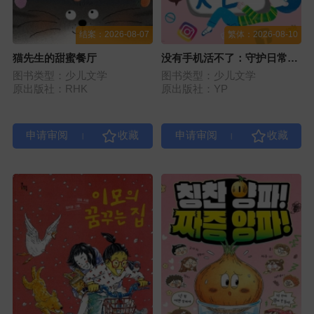
结案：2026-08-07
繁体：2026-08-10
猫先生的甜蜜餐厅
没有手机活不了：守护日常的
数字素养
图书类型：少儿文学
图书类型：少儿文学
原出版社：RHK
原出版社：YP
|
|