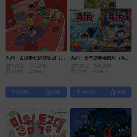
系列：古里斯知识侦探团（预
系列：天气妖精金凯利（共5
计3册）
册）
图书类型：少儿文学
图书类型：少儿文学
原出版社：WJTB-J
原出版社：GYB-J
|
|