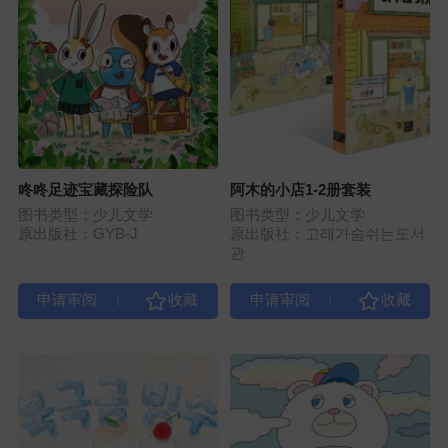
咚咚足迹宝藏探险队
阿木的小店1-2册套装
图书类型：少儿文学
图书类型：少儿文学
原出版社：GYB-J
原出版社：고래가숨쉬는도서
관
|
|