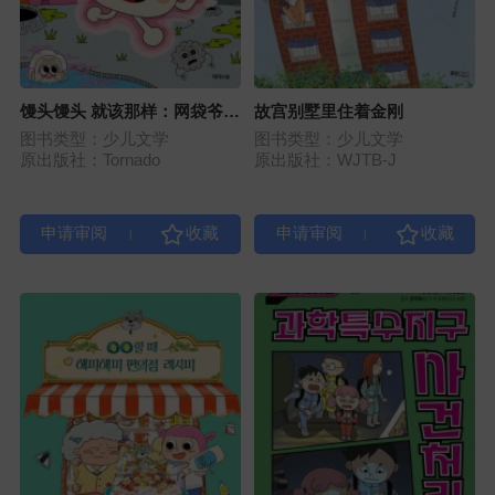
馒头馒头 就该那样：网袋爷爷
故宫别墅里住着金刚
的失误
图书类型：少儿文学
图书类型：少儿文学
原出版社：Tornado
原出版社：WJTB-J
|
|