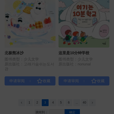
北极熊冰沙
这里是10分钟学校
图书类型：少儿文学
图书类型：少儿文学
原出版社：고래가숨쉬는도서
原出版社：nonunal
관
|
|
1
2
3
4
5
6
...
40
跳转到：
确定