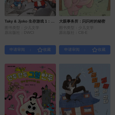
Taky & Jjoko 生存游戏 1：地
大眼事务所：闪闪村的秘密
震
图书类型：少儿文学
图书类型：少儿文学
原出版社：DWCI
原出版社：CB-E
|
|