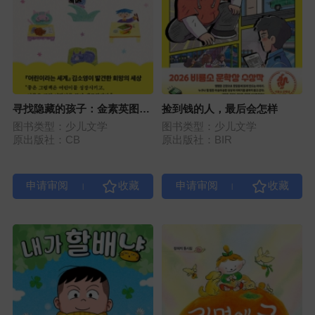
寻找隐藏的孩子：金素英图画
捡到钱的人，最后会怎样
书随笔
图书类型：少儿文学
图书类型：少儿文学
原出版社：CB
原出版社：BIR
|
|