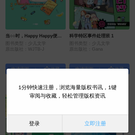
当○○时，Happy Happy便利
科学特区事件处理班 1
店食谱
图书类型：少儿文学
图书类型：少儿文学
原出版社：WJTB-J
原出版社：Gana
|
|
1分钟快速注册，浏览海量版权书讯，1键
审阅与收藏，轻松管理版权资讯
登录
立即注册