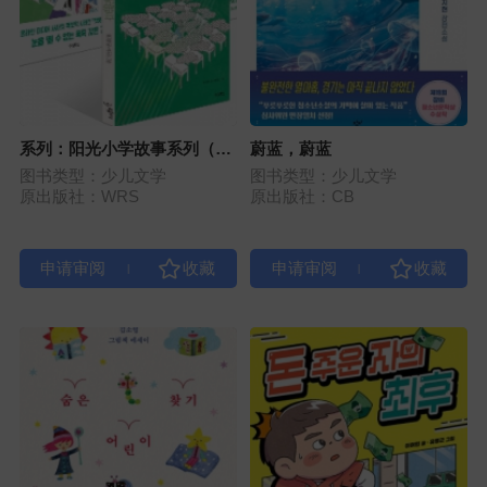
系列：阳光小学故事系列（全
蔚蓝，蔚蓝
3册）
图书类型：少儿文学
图书类型：少儿文学
原出版社：WRS
原出版社：CB
|
|