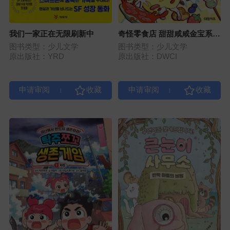
我们一家正在无限刷新中
奇怪零食店 甜甜咸咸金宝系列
1
图书类型：少儿文学
图书类型：少儿文学
原出版社：YRD
原出版社：DWCI
|
|