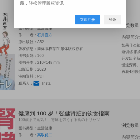
藏，轻松管理版权资讯
生命的深蹲
立即注册
登录
いのちのスクワット
浏览数量
图书类型：生活健康
作 者：
石井直方
内容简介
原出版社：
A52
如果什么
版权信息：简体版权存在,繁体版权存在
速训练 
图书页码：160
开发出全新
图书开本：210×148 mm
慢速深蹲。
出版日期：2023
再花4秒慢慢
审阅资料：PDF
联系人：
Trista
健康到 100 岁！强健肾脏的饮食指南
100歳まで元気！ 肾臓を强くする食のトリセツ
浏览数量
图书类型：生活健康
作 者：
高取优二
内容简介