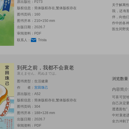
原出版社：
P273
关于解离
版权信息：简体版权存在,繁体版权存在
我，还有那
图书页码：160
伴，向他
图书开本：210×150 mm
作中的各
出版日期：2026.7
医生冈野宪
审阅资料：PDF
联系人：
Trista
到死之前，我都不会衰老
衰えません、死ぬまでは。
浏览数量
图书类型：生活健康
作 者：
宫田珠己
内容简介
原出版社：
A52
可喜可贺
版权信息：简体版权存在,繁体版权存在
自己决定
图书页码：304
透透面包”
图书开本：188×128 mm
中对衰老
出版日期：2026.7
全力冲刺了
审阅资料：PDF