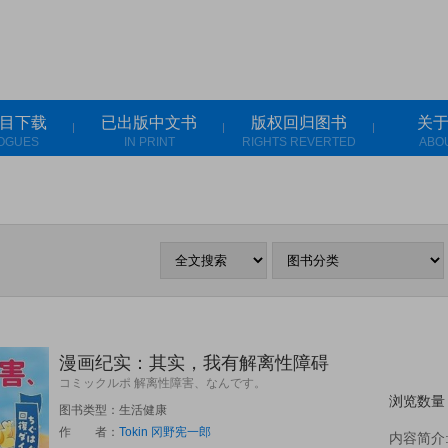
目下载
已出版中文书
版权回归图书
关
OGUES
IN PRINT
RIGHTS REVERTED
ABO
漫画纪实：其实，我有解离性障碍
コミックルポ 解离性障害、なんです。
浏览数量
图书类型：生活健康
作 者：
冈野宪一郎
Tokin
内容简介