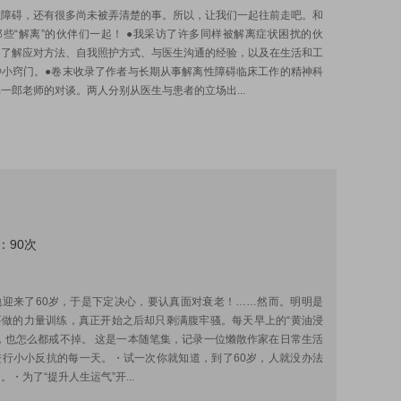
性障碍，还有很多尚未被弄清楚的事。所以，让我们一起往前走吧。和
些“解离”的伙伴们一起！ ●我采访了许多同样被解离症状困扰的伙
们了解应对方法、自我照护方式、与医生沟通的经验，以及在生活和工
种小窍门。●卷末收录了作者与长期从事解离性障碍临床工作的精神科
一郎老师的对谈。两人分别从医生与患者的立场出...
：90次
:
地迎来了60岁，于是下定决心，要认真面对衰老！……然而。明明是
要做的力量训练，真正开始之后却只剩满腹牢骚。每天早上的“黄油浸
，也怎么都戒不掉。 这是一本随笔集，记录一位懒散作家在日常生活
进行小小反抗的每一天。・试一次你就知道，到了60岁，人就没办法
。・为了“提升人生运气”开...