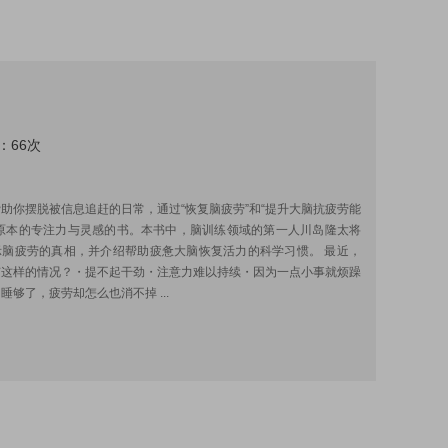
：66次
:
助你摆脱被信息追赶的日常，通过“恢复脑疲劳”和“提升大脑抗疲劳能
回原本的专注力与灵感的书。本书中，脑训练领域的第一人川岛隆太将
示脑疲劳的真相，并介绍帮助疲惫大脑恢复活力的科学习惯。 最近，
有这样的情况？・提不起干劲・注意力难以持续・因为一点小事就烦躁
睡够了，疲劳却怎么也消不掉 ...