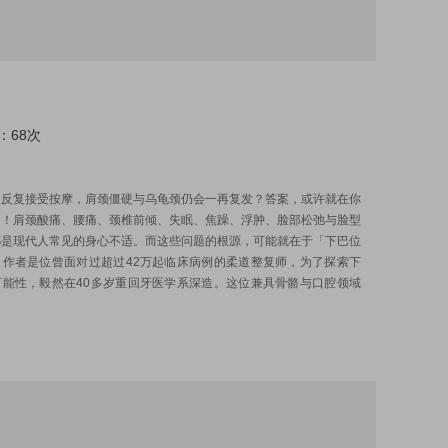
：68次
:
使反复接受按摩，肩颈僵硬与乌龟颈仍会一再复发？答案，或许就在你
」！肩颈酸痛、腰痛、颈椎前倾、失眠、焦躁、浮肿、脸部松弛与脸型
都是现代人常见的身心不适。而这些问题的根源，可能就在于「下巴位
。作者是位曾面对过超过42万起临床病例的柔道整复师，为了探索下
可能性，毅然在40多岁重回牙医学系深造。这位兼具骨骼与口腔领域