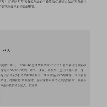
7万！因“戒除四毒”而备受关注的作者提出的“最强饮食法”究竟是什
饭"筑起健康的根基是用"鱼...
：74次
:
突破1000万！YouTube总播放量突破22亿次！著作累计销量突破
！ 这是用“鸡肉”写成的一本书。便宜、高蛋白，怎么吃都不腻。这一
备了倾尽全力打造的108道食谱，带你尽情品味“鸡肉”这一伟大的食
来说，鸡肉就是“最强食材”。像它这样既亲民又深奥的食材，真的不
你是不擅长做饭的人、忙碌的...