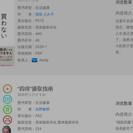
浏览数量
图书类型：生活健康
内容简介
作 者：
稲垣 えみ子
原出版社：
P275
过着不买
版权信息：简体版权存在
型态」随
人生真正
图书页码：400
了。虽然
图书开本：46
小的房子里
出版日期：2026-7
发...
审阅资料：PDF
联系人：
Annty
“四得”摄取指南
四得摂りのすすめ
图书类型：生活健康
浏览数量
作 者：
吉野敏明
内容简介
原出版社：
A52
版权信息：简体版权存在,繁体版权存在
“戒除四毒
容易疲劳了
图书页码：224