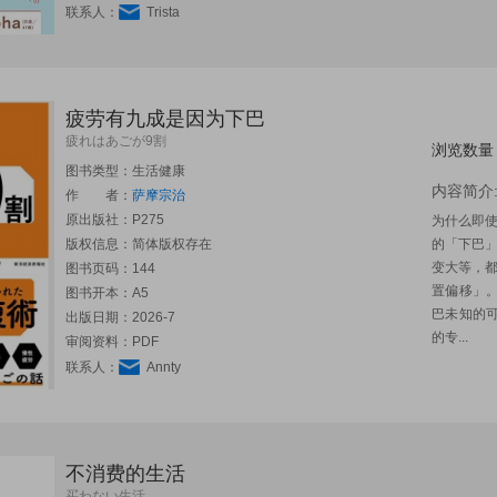
联系人：
Trista
疲劳有九成是因为下巴
疲れはあごが9割
浏览数量
图书类型：生活健康
内容简介
作 者：
萨摩宗治
原出版社：
P275
为什么即
版权信息：简体版权存在
的「下巴
变大等，
图书页码：144
置偏移」
图书开本：A5
巴未知的
出版日期：2026-7
的专...
审阅资料：PDF
联系人：
Annty
不消费的生活
买わない生活