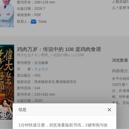
人数突破5
图书开本：188×128 mm
么？是用"米
出版日期：2026.7
审阅资料：PDF
联系人：
Trista
鸡肉万岁：传说中的 108 道鸡肉食谱
伟大なるチキン野郎_―伝説の鶏レシピ108
浏览数量
图书类型：生活健康
作 者：
リュウジ
内容简介
原出版社：
A52
全平台粉丝
版权信息：简体版权存在,繁体版权存在
150万册
图书页码：144
次，作者准
图书开本：230×182 mm
材。对作者
出版日期：2025
多见。无论
审阅资料：PDF
信息
联系人：
Trista
1分钟快速注册，浏览海量版权书讯，1键审阅与收