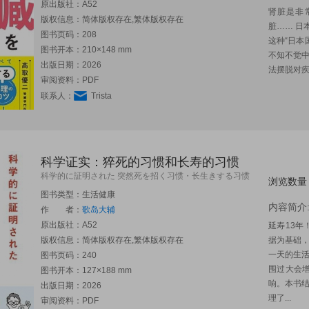
原出版社：
A52
肾脏是非
版权信息：简体版权存在,繁体版权存在
脏…… 日
图书页码：208
这种“日本
图书开本：210×148 mm
不知不觉
出版日期：2026
法摆脱对疾
审阅资料：PDF
联系人：
Trista
科学证实：猝死的习惯和长寿的习惯
科学的に証明された 突然死を招く习惯・长生きする习惯
浏览数量
图书类型：生活健康
内容简介
作 者：
歌岛大辅
原出版社：
A52
延寿13
版权信息：简体版权存在,繁体版权存在
据为基础
一天的生
图书页码：240
围过大会
图书开本：127×188 mm
响。本书
出版日期：2026
理了...
审阅资料：PDF