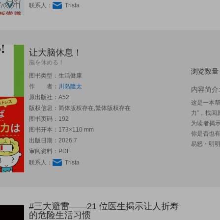
联系人：
Trista
让大脑休息！
脳を休める！
浏览数量
图书类型：生活健康
作 者：
川岛隆太
内容简介
原出版社：
A52
这是一本帮
版权信息：简体版权存在,繁体版权存在
力”，找
图书页码：192
为读者揭
图书开本：173×110 mm
你是否也
出版日期：2026.7
易怒・明明
审阅资料：PDF
联系人：
Trista
#三大避雷——21 位医生揭示让人折寿
的危险生活习惯