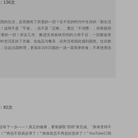
：136次
:
东西的生活，反而拥有了所需的一切？在不安的时代中生存的「新生活
笔！这绝不是「节省」，也不是「忍耐」。透过「不消费」，你将获得
需要的一切！辞去工作、搬进没有收纳空间的小房子后，一切都改变
当时含泪丢掉了衣服、化妆品与餐具，但并没有因此感到困扰。住在狭
；比起法国料理，更喜欢100日圆的一汤一菜简单饮食；不再使用洗
：82次
:
”还有下一步——！真正的健康，要靠摄取“四得”来完成。 “身体变得不
！”“再也不容易反弹了！”“身体状态不再忽好忽坏了！” YouTube订阅