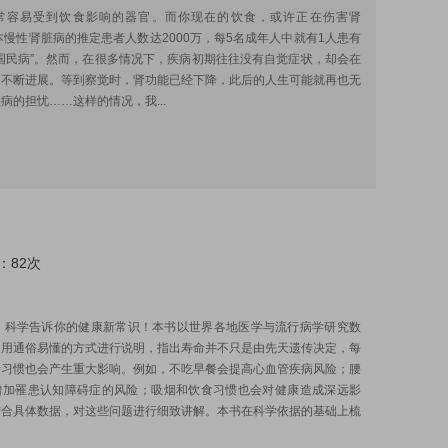
常容易受到饮食影响的器官。而你现在的饮食，或许正在伤害肾
本慢性肾脏病的推定患者人数达2000万，每5名成年人中就有1人患有
国民病”。然而，在很多情况下，疾病初期往往没有自觉症状，却会在
中不断进展。等到察觉时，肾功能已经下降，此后的人生可能就再也无
病的担忧……这样的情况，我...
：82次
:
年！科学告诉你的健康新常识！本书以世界各地医学与流行病学研究数
，用通俗易懂的方式进行说明，指出寿命并不只是由先天遗传决定，每
活习惯也会产生重大影响。例如，不吃早餐会提高心血管疾病风险；腰
增加罹患认知障碍症的风险；吸烟和饮食习惯也会对健康造成深远影
结合具体数据，对这些问题进行细致讲解。本书在科学依据的基础上梳