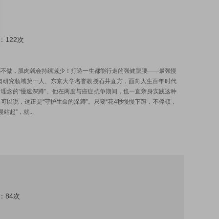
：122次
:
都不做，肌肉就会持续减少！打造一生都能行走的强健腿腰——最强慢
肌肉研究领域第一人、东京大学名誉教授石井直方，面向人生百年时代
理念的“慢速深蹲”。他在两度与癌症抗争期间，也一直亲身实践这种
可以说，这正是“守护生命的深蹲”。只要“花4秒慢慢下蹲，不停顿，
站起”，就...
：84次
: