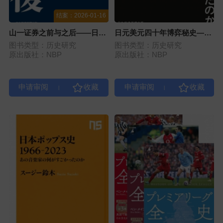
结案：2026-01-16
山一证券之前与之后——日本
日元美元四十年博弈秘史——
证券市场的溃败与重生
日元何以沦为最弱货币
图书类型：历史研究
图书类型：历史研究
原出版社：NBP
原出版社：NBP
|
|