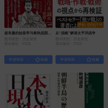
繁体：2025-11-04
超有趣的始皇帝与春秋战国时
从“战略”解读太平洋战争
代
图书类型：历史研究
图书类型：历史研究
原出版社：P222
原出版社：P222
|
|