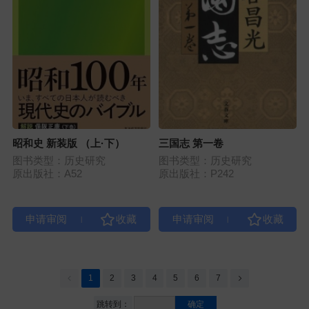
昭和史 新装版 （上·下）
三国志 第一卷
图书类型：历史研究
图书类型：历史研究
原出版社：A52
原出版社：P242
|
|
1
2
3
4
5
6
7
跳转到：
确定