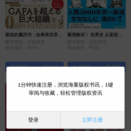
教祖的履历书：如果将世界级
最强教训！ 世界史 从意想不
教祖比作企业家
到的结局中汲取经验
图书类型：历史研究
图书类型：历史研究
原出版社：P274
原出版社：P222
|
|
1分钟快速注册，浏览海量版权书讯，1键
审阅与收藏，轻松管理版权资讯
登录
立即注册