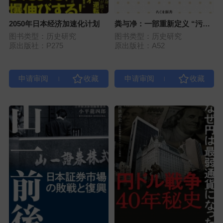
2050年日本经济加速化计划
粪与净：一部重新定义 “污物”
的历史
图书类型：历史研究
图书类型：历史研究
原出版社：P275
原出版社：A52
|
|