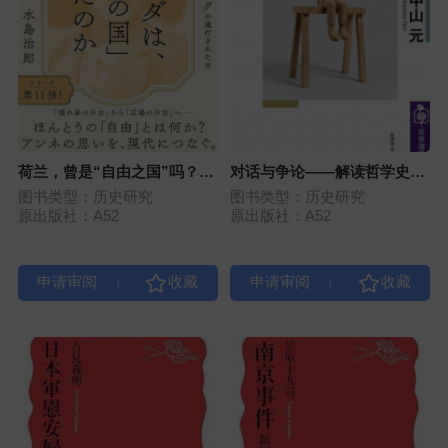
荷兰，曾是“自由之国”吗？
对话与争论——解读哲学史入
——安妮·弗兰克被捕之日
门
图书类型：历史研究
图书类型：历史研究
原出版社：A52
原出版社：A52
|
|