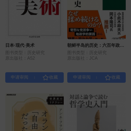
日本·现代·美术
朝鲜半岛的历史：六百年政争
与外患
图书类型：历史研究
图书类型：历史研究
原出版社：A52
原出版社：JCA
|
|