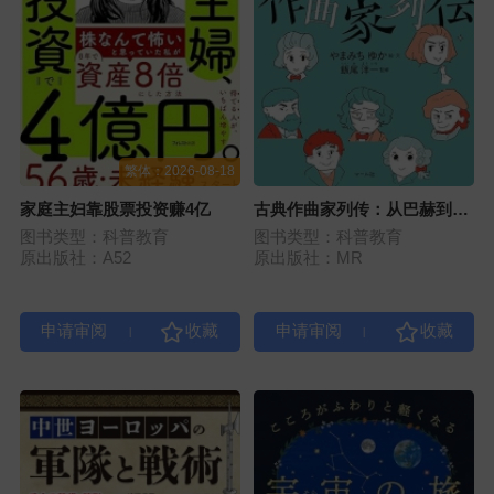
繁体：2026-08-18
家庭主妇靠股票投资赚4亿
古典作曲家列传：从巴赫到拉
威尔12位天才的趣味真容
图书类型：科普教育
图书类型：科普教育
原出版社：A52
原出版社：MR
|
|