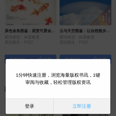
原色金鱼图鉴：观赏可爱金鱼
云与天空图鉴：让自然散步变
的新视角与新提案
得更有趣！
图书类型：科普教育
图书类型：科普教育
原出版社：P222
原出版社：P222
|
|
1分钟快速注册，浏览海量版权书讯，1键
审阅与收藏，轻松管理版权资讯
登录
立即注册