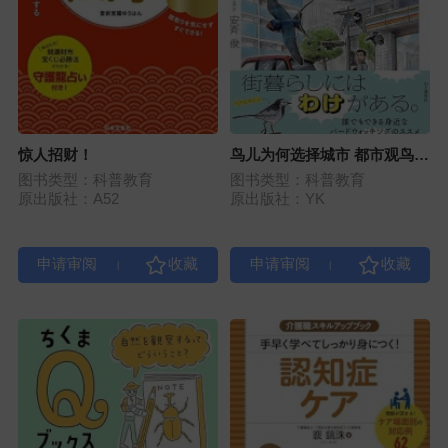
惊人招财！
鸟儿为何选择城市 都市观鸟图
鉴
图书类型：科普教育
图书类型：科普教育
原出版社：A52
原出版社：YK
|
|