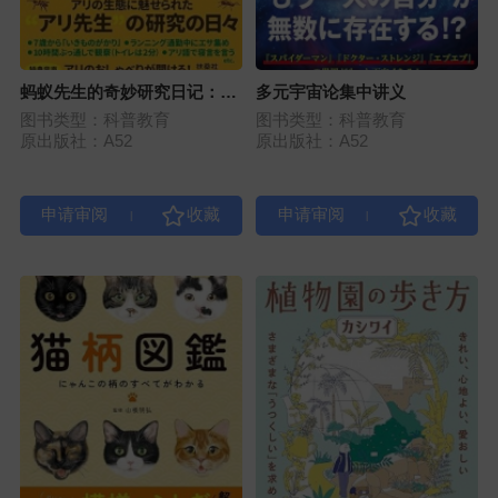
蚂蚁先生的奇妙研究日记：
多元宇宙论集中讲义
从“昆虫少年”到破译蚂蚁语言
图书类型：科普教育
图书类型：科普教育
的科学之旅
原出版社：A52
原出版社：A52
|
|