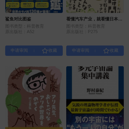
鲨鱼对比图鉴
看懂汽车产业，就看懂日本经
济，是真的吗？
图书类型：科普教育
图书类型：科普教育
原出版社：A52
原出版社：P275
|
|