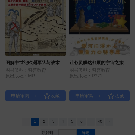
图解中世纪欧洲军队与战术
让心灵飘然舒展的宇宙之旅
图书类型：科普教育
图书类型：科普教育
原出版社：MR
原出版社：P271
|
|
1
2
3
4
5
6
...
40
跳转到：
确定