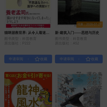
结案：2026-07-27
猫咪拯救世界: 从令人着迷的
新·建筑入门——思想与历史
神奇力量到对医学的贡献
图书类型：科普教育
图书类型：科普教育
原出版社：P222
原出版社：A52
|
|