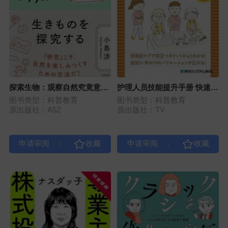
探索生物：观察自然究竟意味
护理人员技能提升手册 快速学
着什么？
习扎实掌握！认知症照护
图书类型：科普教育
图书类型：科普教育
原出版社：A52
原出版社：TV
|
|