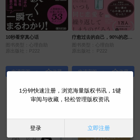
10秒看穿真心话
疗愈过去的自己，90%的恋爱
都会变得顺利
图书类型：心理自助
图书类型：心理自助
原出版社：P222
原出版社： P222
|
|
1分钟快速注册，浏览海量版权书讯，1键
审阅与收藏，轻松管理版权资讯
登录
立即注册