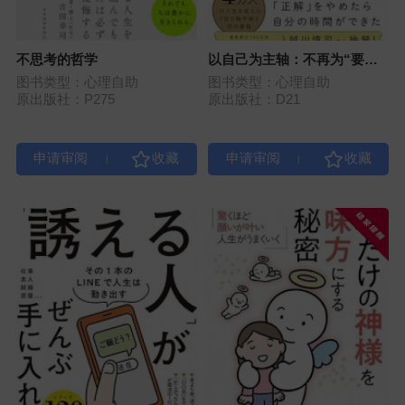
不思考的哲学
以自己为主轴：不再为“要做
的事”追着跑
图书类型：心理自助
图书类型：心理自助
原出版社：P275
原出版社：D21
|
|