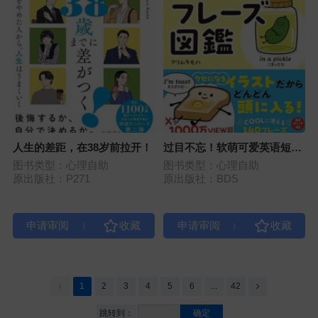
人生的差距，在38岁前拉开！
过目不忘！软萌可爱英语短语
图鉴
图书类型：心理自助
图书类型：心理自助
原出版社：P271
原出版社：BDS
|
|
1
2
3
4
5
6
...
42
跳转到：
确定