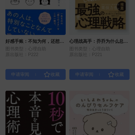
好感手账：不知为何，还想与
心理战高手：乔乔为什么总会
你见面
赢
图书类型：心理自助
图书类型：心理自助
原出版社：P222
原出版社：P221
|
|