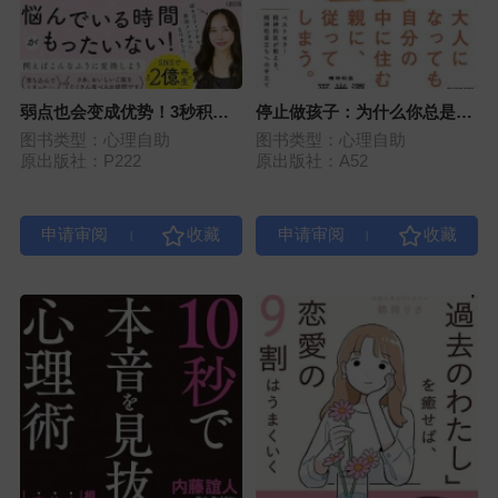
弱点也会变成优势！3秒积极
停止做孩子：为什么你总是活
转换术
在父母的影响下
图书类型：心理自助
图书类型：心理自助
原出版社：P222
原出版社：A52
|
|