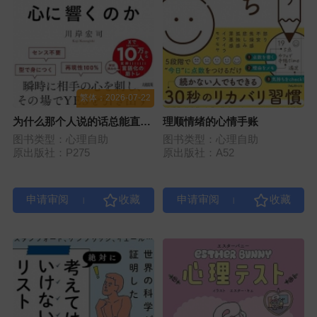
繁体：2026-07-22
为什么那个人说的话总能直抵
理顺情绪的心情手账
人心
图书类型：心理自助
图书类型：心理自助
原出版社：P275
原出版社：A52
|
|