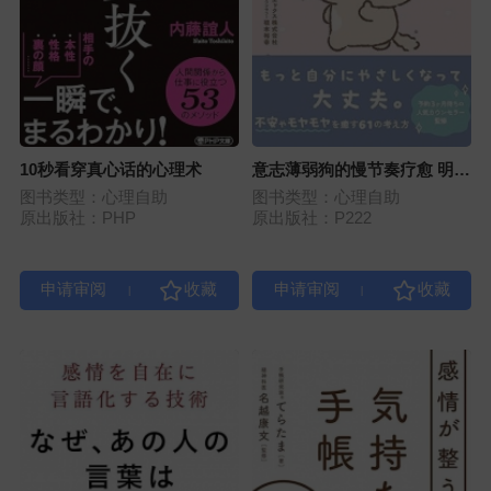
10秒看穿真心话的心理术
意志薄弱狗的慢节奏疗愈 明天
一定行
图书类型：心理自助
图书类型：心理自助
原出版社：PHP
原出版社：P222
|
|