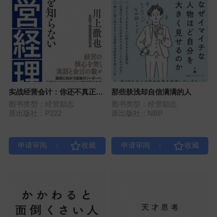
实战经营会计：你还不真正了
那些肤浅却自信满满的人
解松下幸之助
图书类型：经管励志
图书类型：经管励志
原出版社：P222
原出版社：NBP
|
|