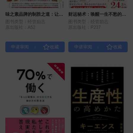
味之素品牌的制胜之道：让消
财运秘术：唤醒一生不愁的丰
费者着迷的知识产权战略
盛人生
图书类型：经管励志
图书类型：经管励志
原出版社：A52
原出版社：P237
|
|