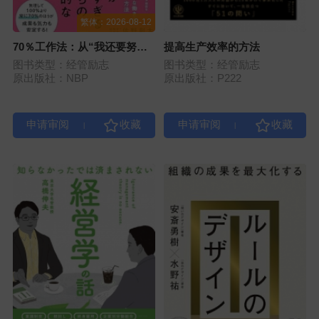
繁体：2026-08-12
70％工作法：从“我还要努力
提高生产效率的方法
一点”中抽身的工作思维
图书类型：经管励志
图书类型：经管励志
原出版社：NBP
原出版社：P222
|
|