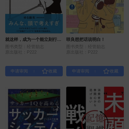
就这样，成为一个能立刻行动
咲良想把话说明白！
的人
图书类型：经管励志
图书类型：经管励志
原出版社：P222
原出版社：P222
|
|