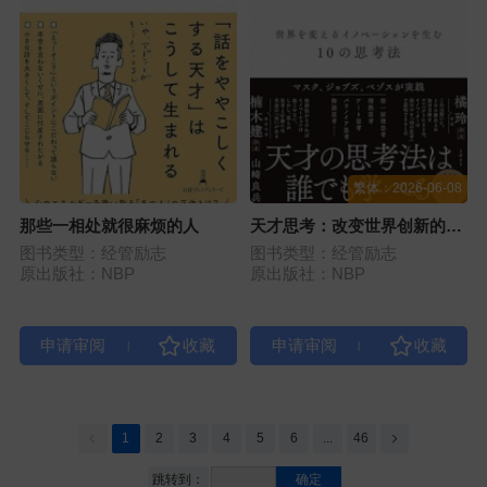
繁体：2026-06-08
那些一相处就很麻烦的人
天才思考：改变世界创新的10
种思考法
图书类型：经管励志
图书类型：经管励志
原出版社：NBP
原出版社：NBP
|
|
1
2
3
4
5
6
...
46
跳转到：
确定