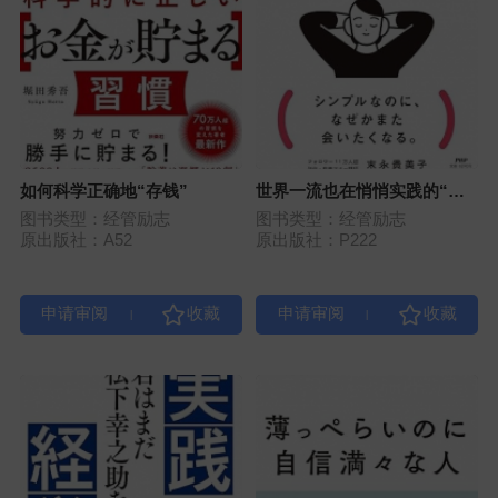
如何科学正确地“存钱”
世界一流也在悄悄实践的“不
费力体贴”
图书类型：经管励志
图书类型：经管励志
原出版社：A52
原出版社：P222
|
|