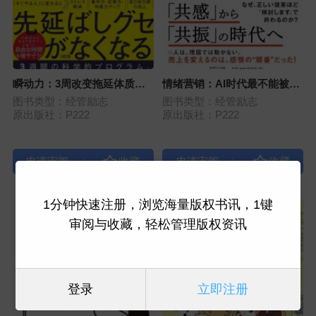
瞬动力：3周改变拖延体质的
情绪营销：AI时代最不能被取
工作启动术
代的销售力
图书类型：经管励志
图书类型：经管励志
原出版社：P222
原出版社：P222
|
|
1分钟快速注册，浏览海量版权书讯，1键
审阅与收藏，轻松管理版权资讯
登录
立即注册