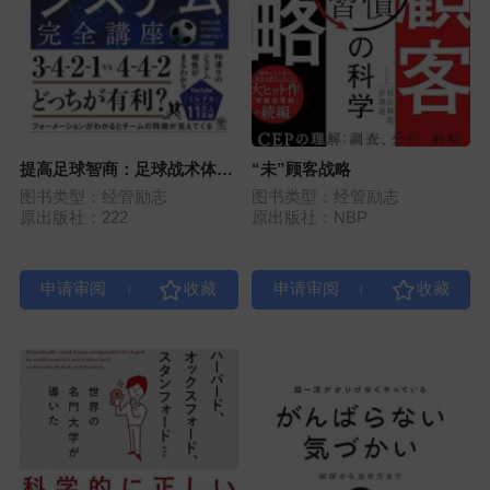
提高足球智商：足球战术体系
“未”顾客战略
完全讲座
图书类型：经管励志
图书类型：经管励志
原出版社：222
原出版社：NBP
|
|