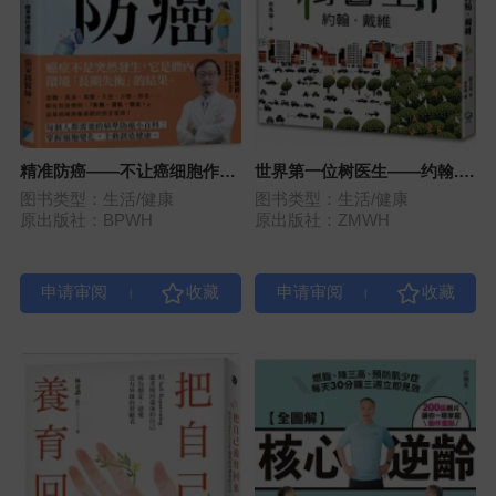
精准防癌——不让癌细胞作
世界第一位树医生——约翰.戴
恶，精准预防癌变之路
维
图书类型：生活/健康
图书类型：生活/健康
原出版社：BPWH
原出版社：ZMWH
|
|