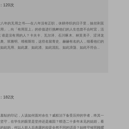
：120次
:
业八年的无用之书──在八年没有正职，休耕停织的日子里，抽丝剥茧
有用」，向「有用至上」的价值进行挑衅他们的人生也曾不合时宜，活
泥 谁是没有用的人？卡夫卡、瓦尔泽、石川啄木、林芙美子、涩泽龙
尼奥、班雅明、维根斯坦，这些名留青史、赫赫有名的人，细看他们的
如此无用、如此废、如此渣、如此混乱、如此浪荡、如此不符合...
：182次
:
为羞耻的印记，人该如何面对余生？威权治下备受压抑的学者，终其一
的坚守，在学生的眼里是坚持还是顽固？暌违二十多年未见的姑姪，看
气的姑妈，何以人前人后表露的却是全然不同的话语？始终守候照顾臞