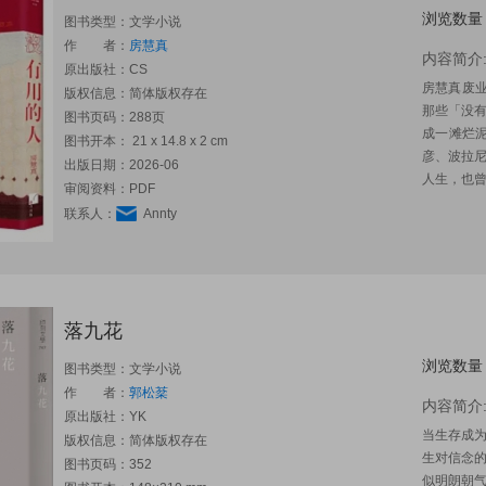
浏览数量
图书类型：文学小说
作 者：
房慧真
内容简介
原出版社：
CS
房慧真废
版权信息：简体版权存在
那些「没
图书页码：288页
成一滩烂
图书开本： 21 x 14.8 x 2 cm
彦、波拉
出版日期：2026-06
人生，也曾
审阅资料：PDF
联系人：
Annty
落九花
浏览数量
图书类型：文学小说
作 者：
郭松棻
内容简介
原出版社：
YK
当生存成
版权信息：简体版权存在
生对信念
图书页码：352
似明朗朝