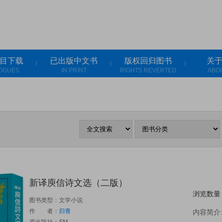
目下载
已出版中文书
版权回归图书
关
OGUES
IN PRINT
RIGHTS REVERTED
ABO
新译庾信诗文选（二版）
浏览数量
图书类型：文学小说
作 者：
归青
内容简介