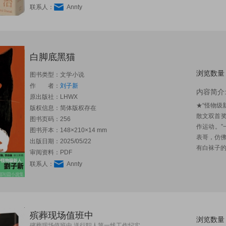
联系人：
Annty
白脚底黑猫
浏览数量
图书类型：文学小说
作 者：
刘子新
内容简介
原出版社：
LHWX
★“怪物级
版权信息：简体版权存在
散文双首奖
图书页码：256
作运动。
图书开本：148×210×14 mm
表哥，仿佛
出版日期：2025/05/22
有白袜子的
审阅资料：PDF
联系人：
Annty
殡葬现场值班中
浏览数量
殯葬现场值班中 送行职人第一线工作纪实