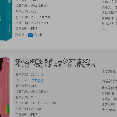
原出版社：
SM
庾信，字
版权信息：简体版权存在
韵谐美，
图书页码：432
抒发悲国
图书开本：210×150 mm
多种善本
出版日期：2026-07-29
品风格与
审阅资料：PDF
确，...
联系人：
Annty
你以为你在谈恋爱，其实你在越级打
怪：恋上病态人格者的自救与疗愈之路
浏览数量
图书类型：文学小说
作 者：
森女慈慈
内容简介
原出版社：
XLGF
我将这段
版权信息：简体版权存在
爱的奇迹
图书页码：280
嘴谎言、
图书开本：14.8 x 21 x 3.3 cm
让妳觉得
出版日期：2025/01
情人的体贴
审阅资料：PDF