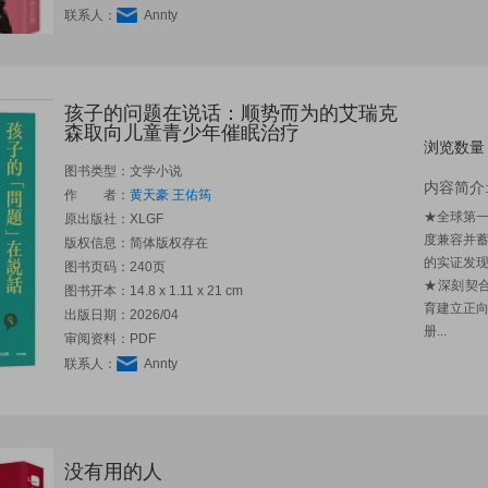
联系人：
Annty
孩子的问题在说话：顺势而为的艾瑞克
森取向儿童青少年催眠治疗
浏览数量
图书类型：文学小说
内容简介
作 者：
黄天豪
王佑筠
★全球第
原出版社：
XLGF
度兼容并
版权信息：简体版权存在
的实证发
图书页码：240页
★深刻契合台
图书开本：14.8 x 1.11 x 21 cm
育建立正
出版日期：2026/04
册...
审阅资料：PDF
联系人：
Annty
没有用的人