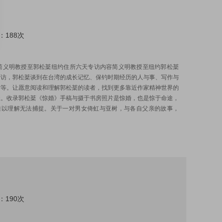
：188次
:
/简义明教授至郭松棻纽约住所六天专访内容简义明教授至纽约郭松棻
专访，郭松棻谈到在台湾的成长记忆、保钓时期经历的人与事、写作与
索等。让愿意阅读和理解郭松棻的读者，找到更多靠近作家精神世界的
径。收录郭松棻《惊婚》手稿与摄于书房照片是惊婚，也是惊于命途，
难以理解无法捕捉。关于一对男女倚虹与亚树，与各自父亲的故事，
：190次
: