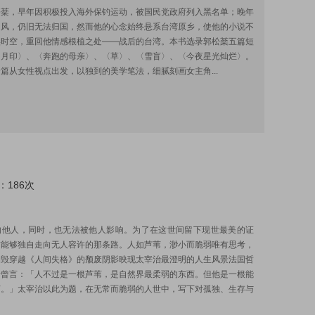
松棻，早年因积极投入海外保钓运动，被国民党政府列入黑名单；晚年
中风，仍旧无法归国，然而他的心念始终悬系台湾原乡，使他的小说不
实时空，重回他情感根植之处——战后的台湾。本书选录郭松棻五篇短
〈月印〉、〈奔跑的母亲〉、〈草〉、〈雪盲〉、〈今夜星光灿烂〉。
篇从女性视点出发，以独到的美学笔法，细腻刻画女主角...
：186次
:
响他人，同时，也无法被他人影响。为了在这世间留下现世最美的证
信能够独自走向无人容许的那条路。人如芦苇，渺小而脆弱唯有思考，
崩毁穿越《人间失格》的颓废阴影映现太宰治最澄明的人生风景法国哲
卡曾言：「人不过是一根芦苇，是自然界最柔弱的东西。但他是一根能
苇。」太宰治以此为题，在无常而脆弱的人世中，写下对孤独、生存与