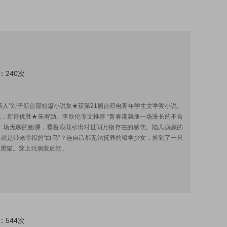
：240次
:
新人”刘子新首部短篇小说集★获第21届台积电青年学生文学奖小说、
，新诗优胜★朱宥勋、李欣伦专文推荐 “青春期就像一场漫长的不合
”一场无聊的翘课，看着浪花引出对世间万物存在的感伤。陷入疯癫的
就是带来幸福的“白马”？连自己都无法抚养的辍学少女，捡到了一只
黑猫。穿上玩偶装后就...
：544次