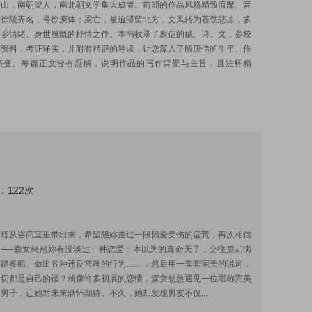
子山，南朝梁人，南北朝文学集大成者。前期的作品风格精致流靡、音
与徐陵齐名，号徐庾体；梁亡，被迫滞留北方，文风转为苍劲悲凉，多
怀乡情绪、身世感慨的抒情之作。本书收录了庾信的赋、诗、文，参校
与资料，考证详实，并附有精辟的导读，让您深入了解庾信的生平、作
演变。每篇正文皆有题解，说明作品的写作背景与主旨，且注释精
：122次
:
历程从咨商室里带出来，希望陪妳走过一段因爱受伤的蛮荒，再次相信
。──森女慈慈妳有没谈过一种恋爱：本以为的真命天子，交往后却满
脚踏多船、做出各种违反常理的行为……，然后用一套套完美的说词，
一切都是自己的错？就像许多初展的恋情，森女慈慈遇见一位堪称完美
男子，让她对未来满怀期待。不久，她却发现男友不仅...