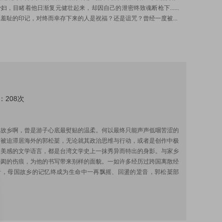
妇，目睹着他日渐复元健壮起来，却因自己的泄密终致魂断枪下......
羞耻的印记，对终而幸存下来的人是祝福？还是诅咒？曾经一度被...
：208次
:
的故乡啊，曾是游子心底最熨贴的温柔。何以最终只能声声低咽苦涩的
度被迫滞居海外的郭松棻，无论就其政治思维与行动，或者是创作中极
义美感的文学语言，都是台湾文学史上一抹秀异而特出的身影。与家乡
隔阂的伤痕，为他的书写带来别样的面貌。一如许多经历过跨国离散经
者，母国故乡的记忆终成为生命中一再飘摇、回盪的跫音，郭松棻部