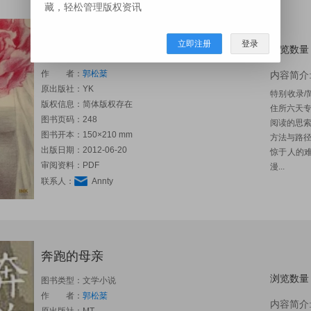
藏，轻松管理版权资讯
惊婚
立即注册
登录
浏览数量
图书类型：文学小说
作 者：
郭松棻
内容简介
原出版社：
YK
特别收录
版权信息：简体版权存在
住所六天
图书页码：248
阅读的思
图书开本：150×210 mm
方法与路
出版日期：2012-06-20
惊于人的
审阅资料：PDF
漫...
联系人：
Annty
奔跑的母亲
浏览数量
图书类型：文学小说
作 者：
郭松棻
内容简介