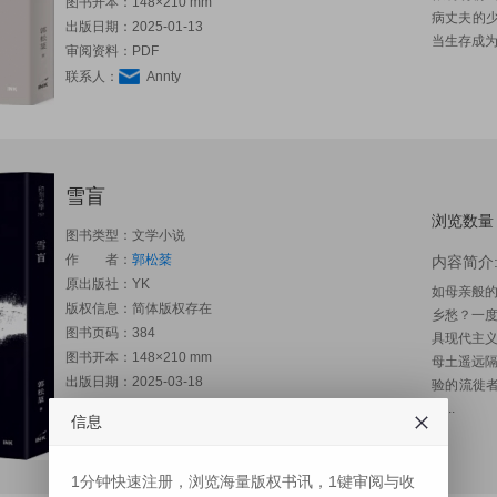
图书开本：148×210 mm
病丈夫的少
出版日期：2025-01-13
当生存成为
审阅资料：PDF
联系人：
Annty
雪盲
浏览数量
图书类型：文学小说
作 者：
郭松棻
内容简介
原出版社：
YK
如母亲般
版权信息：简体版权存在
乡愁？一
图书页码：384
具现代主
图书开本：148×210 mm
母土遥远
出版日期：2025-03-18
验的流徙
审阅资料：PDF
分...
信息
联系人：
Annty
1分钟快速注册，浏览海量版权书讯，1键审阅与收