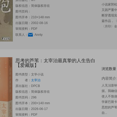
原出版社：
MT
小说家郭
版权信息：简体版权存在
又因严重
图书页码：
断穿透现
图书开本：210×148 mm
篇作品，
出版日期：2002-08-16
〈月印〉全
审阅资料：PDF
联系人：
Annty
思考的芦苇：太宰治最真挚的人生告白
【爱藏版】
浏览数量
图书类型：文学小说
内容简介
作 者：
太宰治
人无法影
原出版社：
DPCB
据。我确
版权信息：简体版权存在
使人不致
图书页码：296
学家巴斯
图书开本：200×140 mm
思想的芦
出版日期：2026-06-17
自...
审阅资料：PDF