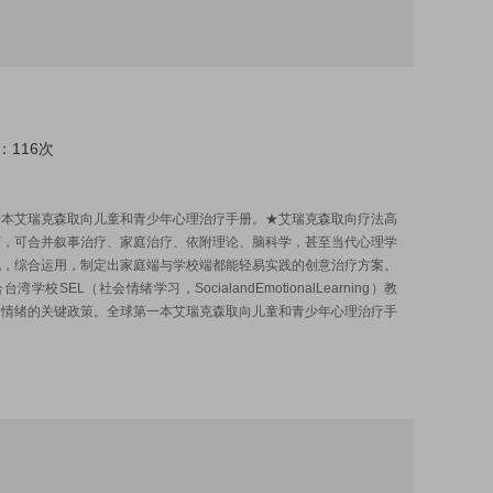
：116次
:
一本艾瑞克森取向儿童和青少年心理治疗手册。★艾瑞克森取向疗法高
蓄，可合并叙事治疗、家庭治疗、依附理论、脑科学，甚至当代心理学
现，综合运用，制定出家庭端与学校端都能轻易实践的创意治疗方案。
湾学校SEL（社会情绪学习，SocialandEmotionalLearning）教
向情绪的关键政策。全球第一本艾瑞克森取向儿童和青少年心理治疗手