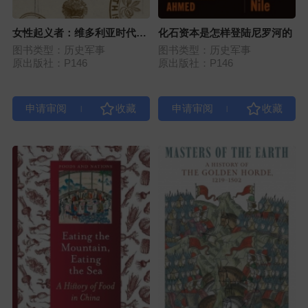
女性起义者：维多利亚时代英
化石资本是怎样登陆尼罗河的
国的改革与革命
图书类型：历史军事
图书类型：历史军事
原出版社：P146
原出版社：P146
|
|