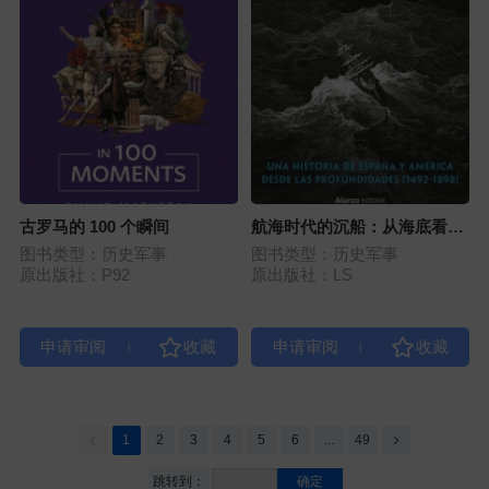
古罗马的 100 个瞬间
航海时代的沉船：从海底看西
班牙与美洲的历史（1492—
图书类型：历史军事
图书类型：历史军事
1898）
原出版社：P92
原出版社：LS
|
|
1
2
3
4
5
6
...
49
跳转到：
确定