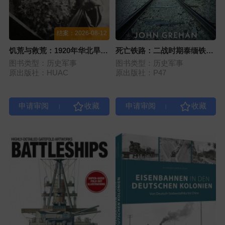
结案：2026-08-12
饥荒与救荒：1920年华北旱灾
死亡铁路：二战时期泰缅铁路
研究
惨剧
图书类型：历史军事
图书类型：历史军事
原出版社：HUAC
原出版社：P47
|
|