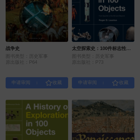
战争史
太空探索史：100件标志性物
品
图书类型：历史军事
图书类型：历史军事
原出版社：P64
原出版社：P73
|
|