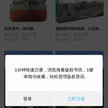
折页系列：战列舰
德国殖民地的铁路：从西南非
洲到中国
图书类型：历史军事
图书类型：历史军事
原出版社：P64
原出版社：GNB
|
|
1分钟快速注册，浏览海量版权书讯，1键
审阅与收藏，轻松管理版权资讯
登录
立即注册