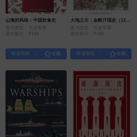
山海的风味：中国饮食史
大地之主：金帐汗国史（1219
—1502）
图书类型：历史军事
图书类型：历史军事
原出版社：P183
原出版社：P183
|
|