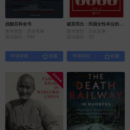
战舰百科全书
破茧而出：民国女性本位的跨
文化情欲论述（1912-1949）
图书类型：历史军事
图书类型：历史军事
原出版社：P64
原出版社：ZD
|
|