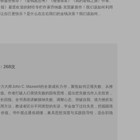
联袂盛赞推荐！《金钱超思考》《慢慢致富》《我的金钱之旅》作者、
日报》最受欢迎的财经专栏作家乔纳森‧克雷蒙新作！我们该如何利用
让自己更快乐？是什么在左右我们的金钱决策？我们该如何...
：268次
:
力大师John C. Maxwell的全新成长力作，聚焦如何正视失败、从挫
价值。作者打破人们畏惧失败的固有思维，提出把失败当作人生投资，
成长回报。全书系统讲解接纳失败、调整心态、突破自我、借力挫折实
实用方法，教读者区分不同类型的失误，学会放下过往失意，挖掘困境
向价值。书中观点通俗易懂，兼具思想深度与实践指导性，适合职场