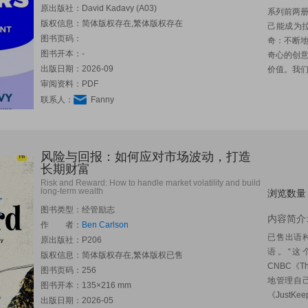
原出版社：
David Kadavy (A03)
系列前两册
版权信息：简体版权存在,繁体版权存在
己能成为
图书页码：
奇：不断
图书开本：-
奇心的创
出版日期：2026-09
价值。我们
审阅资料：PDF
联系人：
Fanny
风险与回报：如何应对市场波动，打造
长期财富
Risk and Reward: How to handle market volatility and build
long-term wealth
浏览数量
图书类型：经管励志
内容简介
作 者：
Ben Carlson
已售出语
原出版社：
P206
语。“这个
版权信息：简体版权存在,繁体版权已售
CNBC《Th
图书页码：256
地管理自己
图书开本：135×216 mm
《JustKe
出版日期：2026-05