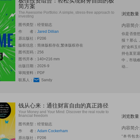
极佳投资组合：轻松实现财务自由的极
简方案
The Awesome Portfolio: A simple, stress-free approach to
浏览数量
investing
图书类型：经管励志
内容简介
作 者：
Jared Dillian
你是否曾
原出版社：
P206
报？那么
版权信息：简体版权存在,繁体版权存在
的“金科玉
图书页码：256
持仓直至退
图书开本：140×216 mm
中，市场
出版日期：2026-9
动...
审阅资料：PDF
联系人：
Sandy
钱从心来：通往财富自由的真正路径
Your Money and Your Mind: Discover the real route to
financial freedom
浏览数量
图书类型：经管励志
内容简介
作 者：
Adam Cockerham
“本书包
原出版社：
P206