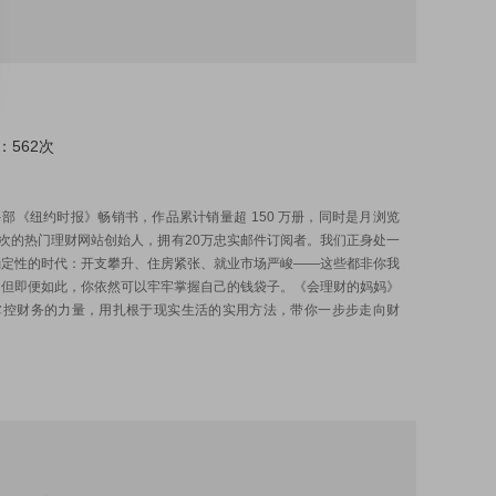
：562次
:
部《纽约时报》畅销书，作品累计销量超 150 万册，同时是月浏览
万次的热门理财网站创始人，拥有20万忠实邮件订阅者。我们正身处一
确定性的时代：开支攀升、住房紧张、就业市场严峻——这些都非你我
。但即便如此，你依然可以牢牢掌握自己的钱袋子。《会理财的妈妈》
掌控财务的力量，用扎根于现实生活的实用方法，带你一步步走向财