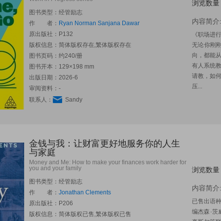
浏览数量
图书类型：经管励志
内容简介
作 者：
Ryan Norman
Sanjana Dawar
原出版社：
P132
《职场进
版权信息：简体版权存在,繁体版权存在
无论你刚
向，都能
图书页码：约240/册
有人系统
图书开本：129×198 mm
请教，如
出版日期：2026-6
压...
审阅资料：-
联系人：
Sandy
金钱与我：让财富更好地服务你的人生
与家庭
Money and Me: How to make your finances work harder for
you and your family
浏览数量
图书类型：经管励志
内容简介
作 者：
Jonathan Clements
已售出语
原出版社：
P206
编杰森·茨
版权信息：简体版权已售,繁体版权已售