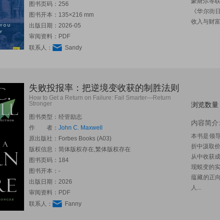
豪斯尔等
图书页码：256
《华尔街
图书开本：135×216 mm
收入与财富
出版日期：2026-05
审阅资料：PDF
联系人：
Sandy
失败投报率：把逆境变收获的制胜法则
How to Get a Return on Failure: Fail Smarter―Return
Stronger
浏览数量
图书类型：经管励志
内容简介
作 者：
John C. Maxwell
本书是领导
原出版社：
Forbes Books (A03)
折中汲取
版权信息：简体版权存在,繁体版权存在
从中收获
图书页码：184
现蜕变的
图书开本：-
蕴藏的正
出版日期：2026
人...
审阅资料：PDF
联系人：
Fanny