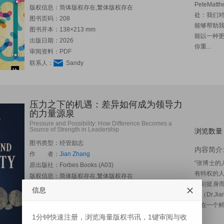
PeteM
版权信息：简体版权存在,繁体版权存在
处：我们
图书页码：208
能够帮助
图书开本：138×213 mm
能以一种
出版日期：2026
你重...
审阅资料：PDF
联系人：
Sandy
压力之下的机遇：差异如何成为领导力
的力量源泉
Pressure and Possibility: How Difference Becomes a
Source of Strength in Leadership
浏览数量
图书类型：经管励志
内容简介
作 者：
Jian Zhang
“张博士
原出版社：
Forbes Books (A03)
有特权的
版权信息：简体版权存在,繁体版权存在
时刻挺身而出
图书页码：
信息
士（Dr.
图书开本：-
活在一个鲜
出版日期：2027
1分钟快速注册，浏览海量版权书讯，1键审阅与收
审阅资料：PDF