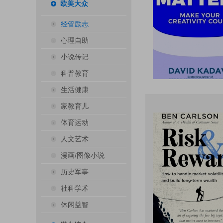
欧美大众
经管励志
心理自助
小说传记
科普教育
生活健康
家教育儿
体育运动
人文艺术
漫画/图像小说
历史军事
社科学术
休闲益智