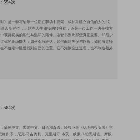
：554次
:
行时》是一套写给每一位正在职场中摸索、成长并建立自信的人的书。
刚进入新岗位，正站在人生路径的转弯处，还是一边工作一边寻找方
从中获得切实的帮助与温和的陪伴。这套书聚焦那些真正重要、却很少
教过你的职场能力：如何勇敢表达，如何面对失误与挫折，如何向导师
何在不确定中慢慢找到自己的位置。它不灌输空泛道理，也不制造额外
：584次
:
种：简体中文、繁体中文、日语和泰语。经典巨著《聪明的投资者》主
威格作序，尼克·马吉奥利、克里斯汀·本茨、威廉·J·伯恩斯坦、摩根·