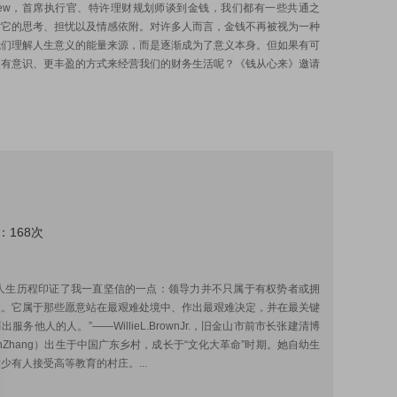
atthew，首席执行官、特许理财规划师谈到金钱，我们都有一些共通之
对它的思考、担忧以及情感依附。对许多人而言，金钱不再被视为一种
我们理解人生意义的能量来源，而是逐渐成为了意义本身。但如果有可
更有意识、更丰盈的方式来经营我们的财务生活呢？《钱从心来》邀请
：168次
:
的人生历程印证了我一直坚信的一点：领导力并不只属于有权势者或拥
人。它属于那些愿意站在最艰难处境中、作出最艰难决定，并在最关键
服务他人的人。”——WillieL.BrownJr.，旧金山市前市长张建清博
JianZhang）出生于中国广东乡村，成长于“文化大革命”时期。她自幼生
少有人接受高等教育的村庄。...