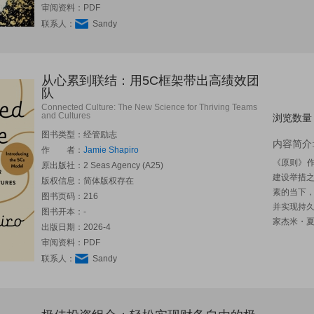
审阅资料：PDF
联系人：
Sandy
从心累到联结：用5C框架带出高绩效团
队
Connected Culture: The New Science for Thriving Teams
and Cultures
浏览数量
图书类型：经管励志
内容简介
作 者：
Jamie Shapiro
《原则》作
原出版社：
2 Seas Agency (A25)
建设举措之
版权信息：简体版权存在
素的当下
图书页码：216
并实现持
图书开本：-
家杰米・夏皮
出版日期：2026-4
审阅资料：PDF
联系人：
Sandy