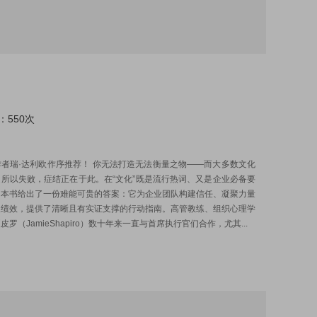
：550次
:
者瑞·达利欧作序推荐！ 你无法打造无法衡量之物——而大多数文化
所以失败，症结正在于此。在“文化”既是流行热词、又是企业必备要
，本书给出了一份难能可贵的答案：它为企业团队构建信任、凝聚力量
久绩效，提供了清晰且有实证支撑的行动指南。高管教练、组织心理学
罗（JamieShapiro）数十年来一直与首席执行官们合作，尤其...