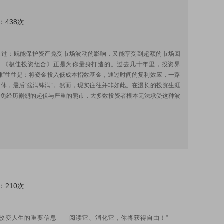
：438次
:
想过：既能保护资产免受市场波动的影响，又能享受到超额的市场回
，《极佳投资组合》正是为你量身打造的。过去几十年里，投资界
律”往往是：将资金投入低成本指数基金，通过时间的复利效应，一路
休，最后“盆满钵满”。然而，现实往往并非如此。在漫长的投资生涯
难免经历剧烈的起伏与严重的熊市，大多数投资者根本无法承受这种波
：210次
:
含改变人生的重要信息——阅读它、消化它，你将获得自由！”——