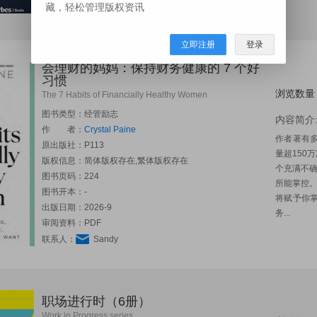
藏，轻松管理版权资讯
联系人：
Fanny
立即注册
登录
会理财的妈妈：保持财务健康的 7 个好
习惯
浏览数量
The 7 Habits of Financially Healthy Women
图书类型：经管励志
内容简介
作 者：
Crystal Paine
作者著有多
原出版社：
P113
量超150
版权信息：简体版权存在,繁体版权存在
个充满不
图书页码：224
所能掌控
图书开本：-
将赋予你
出版日期：2026-9
务...
审阅资料：PDF
联系人：
Sandy
职场进行时（6册）
Work in Progress series