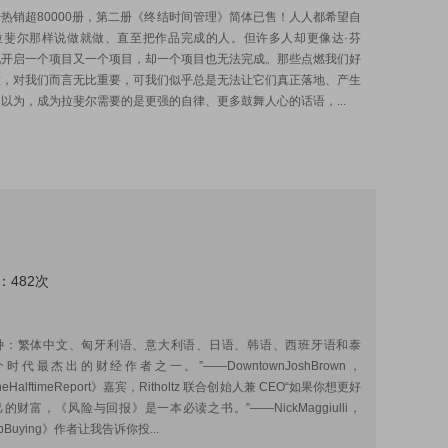
热销超80000册，第二册《终结时间管理》简体已售！人人都希望自
拉斐尔那样说做就做、直至把作品完成的人。但许多人却更像达·芬
地开启一个项目又一个项目，却一个项目也无法完成。那些点燃我们好
意，对我们而言无比重要，可我们似乎总是无法让它们真正落地、产生
以为，成为拉斐尔需要的是更强的自律、更多鼓舞人心的话语，...
：482次
:
种：繁体中文、匈牙利语、意大利语、日语、韩语、西班牙语和泰
时代最杰出的财经作者之一。”——DowntownJoshBrown，
eHalftimeReport》嘉宾，Ritholtz 联合创始人兼 CEO“如果你想更好
的财富，《风险与回报》是一本必读之书。”——NickMaggiulli，
epBuying》作者让我告诉你投...