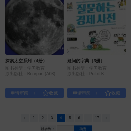
探索太空系列（4册）
疑问的字典（3册）
图书类型：学习教育
图书类型：学习教育
原出版社：Bearport (A03)
原出版社：Pulbit-K
|
|
1
2
3
4
5
6
...
17
跳转到：
确定