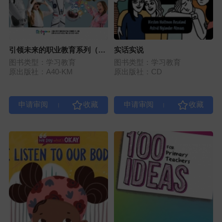
引领未来的职业教育系列（两
实话实说
辑共60册）
图书类型：学习教育
图书类型：学习教育
原出版社：A40-KM
原出版社：CD
|
|