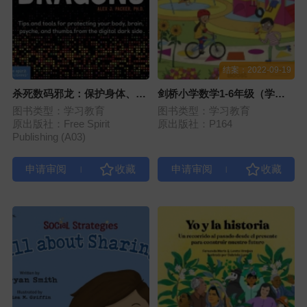
结案：2022-09-19
杀死数码邪龙：保护身体、大
剑桥小学数学1-6年级（学生
脑、心理和拇指免受数字黑暗
用书+练习册）
图书类型：学习教育
图书类型：学习教育
面影响的技巧和工具
原出版社：Free Spirit
原出版社：P164
Publishing (A03)
|
|