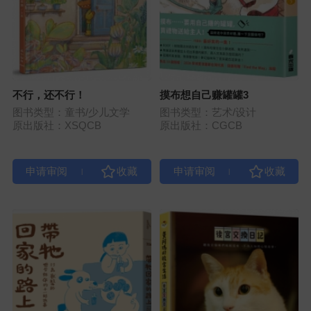
不行，还不行！
摸布想自己赚罐罐3
图书类型：童书/少儿文学
图书类型：艺术/设计
原出版社：XSQCB
原出版社：CGCB
|
|