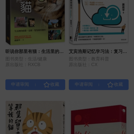
听说你那里有猫：生活里的疲
艾宾浩斯记忆学习法：复习时
惫，是被一只只猫治愈的。
机错了，学再多也留不住，用
图书类型：生活/健康
图书类型：教育科普
遗忘曲线抓准回想点，让记忆
原出版社：RXCB
原出版社：CX
稳定留存
|
|