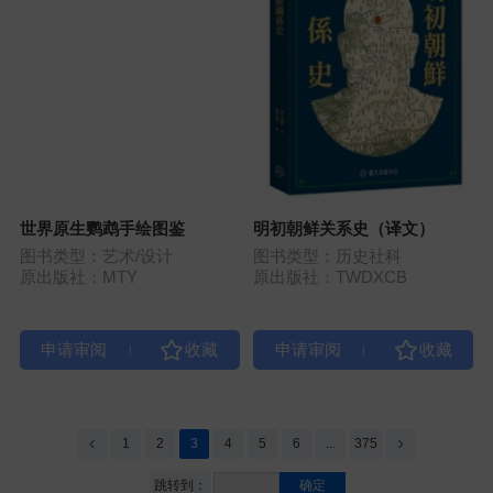
世界原生鹦鹉手绘图鉴
明初朝鲜关系史（译文）
图书类型：艺术/设计
图书类型：历史社科
原出版社：MTY
原出版社：TWDXCB
|
|
1
2
3
4
5
6
...
375
跳转到：
确定