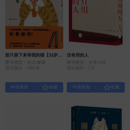
那只留下来等我的猫【33岁，
没有用的人
第一次养猫，成为上进的大人
图书类型：生活/健康
图书类型：文学小说
──】
原出版社：HRCB
原出版社：CS
|
|