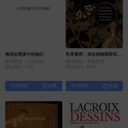
掩埋在黑夜中的她们
乳草毒师：来自植物黑暗世界
的真实谋杀与诱惑
图书类型：小说传记
图书类型：科普教育
原出版社：P22
原出版社：P185
|
|