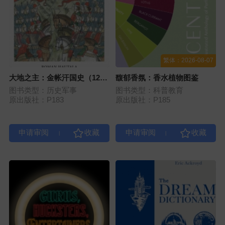
繁体：2026-08-07
大地之主：金帐汗国史（1219
馥郁香氛：香水植物图鉴
—1502）
图书类型：历史军事
图书类型：科普教育
原出版社：P183
原出版社：P185
|
|