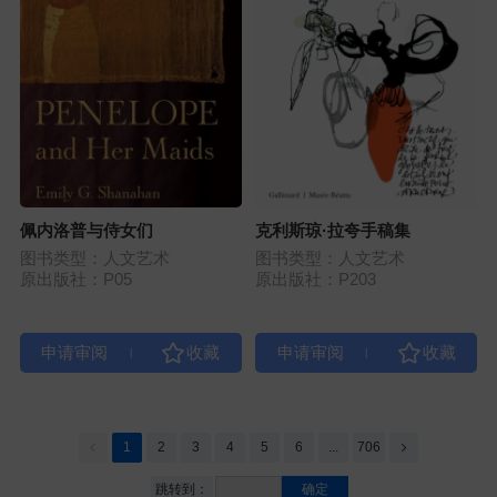
佩内洛普与侍女们
克利斯琼·拉夸手稿集
图书类型：人文艺术
图书类型：人文艺术
原出版社：P05
原出版社：P203
|
|
1
2
3
4
5
6
...
706
跳转到：
确定