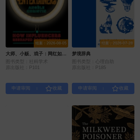
结案：2026-08-05
结案：2026-07-28
大师、小贩、戏子：网红如何
梦境辞典
重塑社交媒体
图书类型：社科学术
图书类型：心理自助
原出版社：P101
原出版社：P185
|
|