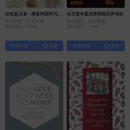
女性起义者：维多利亚时代英
化石资本是怎样登陆尼罗河的
国的改革与革命
图书类型：历史军事
图书类型：历史军事
原出版社：P146
原出版社：P146
|
|