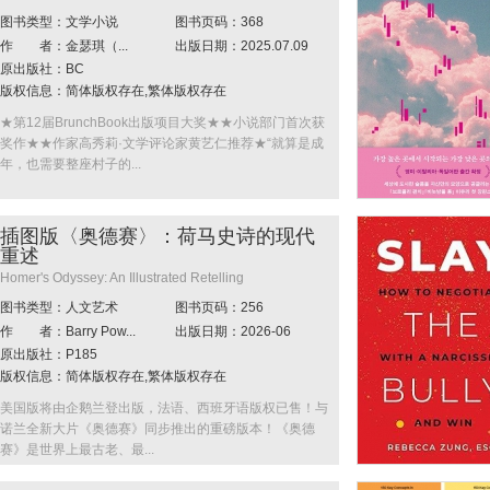
图书类型：文学小说
图书页码：368
作 者：金瑟琪（...
出版日期：2025.07.09
原出版社：BC
版权信息：简体版权存在,繁体版权存在
★第12届BrunchBook出版项目大奖★★小说部门首次获
奖作★★作家高秀莉·文学评论家黄艺仁推荐★“就算是成
年，也需要整座村子的...
插图版〈奥德赛〉：荷马史诗的现代
重述
Homer's Odyssey: An Illustrated Retelling
图书类型：人文艺术
图书页码：256
作 者：Barry Pow...
出版日期：2026-06
原出版社：P185
版权信息：简体版权存在,繁体版权存在
美国版将由企鹅兰登出版，法语、西班牙语版权已售！与
诺兰全新大片《奥德赛》同步推出的重磅版本！《奥德
赛》是世界上最古老、最...