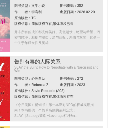
图书类型：文学小说
图书页码：352
作 者：李宥利
出版日期：2026.02.20
原出版社：TC
版权信息：简体版权存在,繁体版权已售
并非所有的成长都光鲜美好。高低起伏，绝望与希望，污
秽与纯净，粗粝与温柔，爱与背叛，悲伤与欢笑：这是一
个关于年轻女性反英雄...
告别有毒的人际关系
SLAY the Bully: How to Negotiate with a Narcissist and
Win
图书类型：心理自助
图书页码：272
作 者：Rebecca Z...
出版日期：2023
原出版社：Savio Republic (A03)
版权信息：简体版权存在,繁体版权存在
《今日美国》畅销书！第一本应对NPD的权威实用指
南！本书提供一个简单高效的谈判公式：
SLAY（Strategy策略 +Leverage杠杆&n...