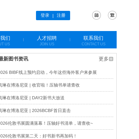
登录
注册
|
于我们
人才招聘
联系我们
UT US
JOIN US
CONTACT US
最新图书资讯
更多
2026 BIBF线上预约启动，今年这些海外客户来参展
凯琳在博洛尼亚 | 收官啦！压轴书单请查收
凯琳在博洛尼亚 | DAY2新书大放送
凯琳在博洛尼亚 | 2026BCBF首日直击
2026伦敦书展圆满落幕！压轴好书清单，请查收~
2026伦敦书展第二天：好书新书再加码！