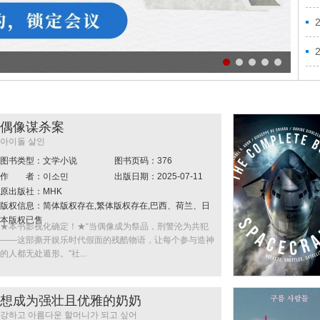
《纽
偶像谋杀案
아이돌 살인
图书类型：文学小说
图书页码：376
作 者：이소민
出版日期：2025-07-11
原出版社：MHK
版权信息：简体版权存在,繁体版权存在,巴西、荷兰、日
本版权已售
★本书影视化确定！★“当偶像成为祭品，刑警沦为共犯
——这部撕开娱乐时代假面的残酷物语，让每个参与造神
的人都无处遁形。”社...
想成为强壮且优雅的奶奶
강하고 아름다운 할머니가 되고 싶어