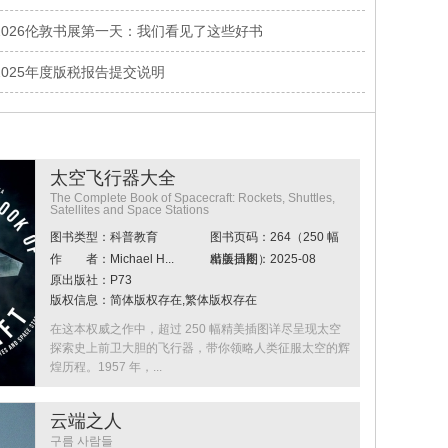
2026伦敦书展第一天：我们看见了这些好书
2025年度版税报告提交说明
约时报》畅销书作家的全新系列——《没头脑小狗和不高兴小猫 (3册) 》
太空飞行器大全
The Complete Book of Spacecraft: Rockets, Shuttles,
Satellites and Space Stations
图书类型：科普教育
图书页码：264（250 幅
作 者：Michael H...
精美插图）
出版日期：2025-08
原出版社：P73
版权信息：简体版权存在,繁体版权存在
在这本权威之作中，超过 250 幅精美插图详尽呈现太空
探索史上前卫大胆的飞行器，带你领略人类征服太空的辉
煌历程。1957 年，...
云端之人
구름 사람들